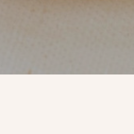
MENU
Project:
Outcome:
Food photography
Commissioned
Productfotografie voor een ambachtelijke bakkerij
die natuurlijk gerezen zuurdesembrood en gebak
maakt.